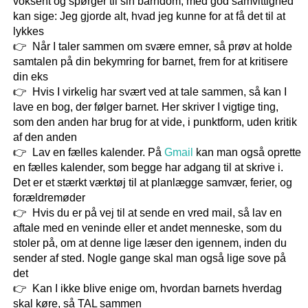
voksent og spørger til sin barndom, med god samvittighed
kan sige: Jeg gjorde alt, hvad jeg kunne for at få det til at
lykkes
Når I taler sammen om svære emner, så prøv at holde
samtalen på din bekymring for barnet, frem for at kritisere
din eks
Hvis I virkelig har svært ved at tale sammen, så kan I
lave en bog, der følger barnet. Her skriver I vigtige ting,
som den anden har brug for at vide, i punktform, uden kritik
af den anden
Lav en fælles kalender. På
Gmail
kan man også oprette
en fælles kalender, som begge har adgang til at skrive i.
Det er et stærkt værktøj til at planlægge samvær, ferier, og
forældremøder
Hvis du er på vej til at sende en vred mail, så lav en
aftale med en veninde eller et andet menneske, som du
stoler på, om at denne lige læser den igennem, inden du
sender af sted. Nogle gange skal man også lige sove på
det
Kan I ikke blive enige om, hvordan barnets hverdag
skal køre, så TAL sammen