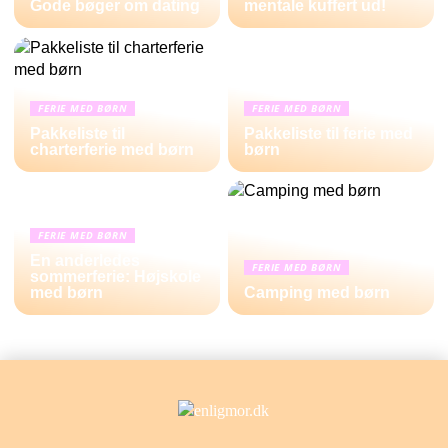
Gode bøger om dating
mentale kuffert ud!
FERIE MED BØRN
FERIE MED BØRN
Pakkeliste til
Pakkeliste til ferie med
charterferie med børn
børn
FERIE MED BØRN
En anderledes
FERIE MED BØRN
sommerferie: Højskole
med børn
Camping med børn