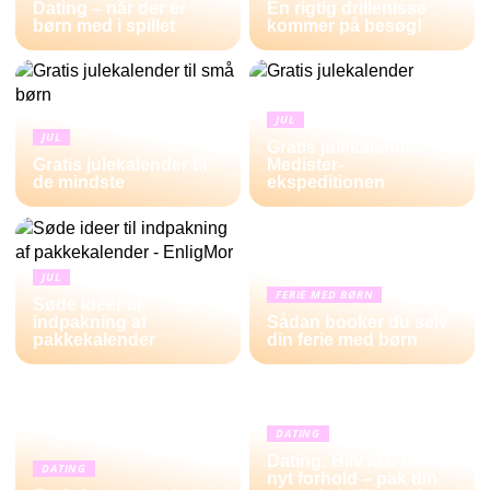
Dating – når der er
En rigtig drillenisse
børn med i spillet
kommer på besøg!
JUL
JUL
Gratis julekalender:
Gratis julekalender til
Medister-
de mindste
ekspeditionen
JUL
FERIE MED BØRN
Søde ideer til
indpakning af
Sådan booker du selv
pakkekalender
din ferie med børn
DATING
Dating: Bliv klar til et
DATING
nyt forhold – pak din