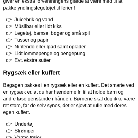
giver en ekstra forventningens glæde at være med til at
pakke yndlingslegetøjet til ferien!
Juicebrik og vand
Müslibar eller lidt kiks
Legetøj, bamse, bøger og små spil
Tusser og papir
Nintendo eller Ipad samt oplader
Lidt lommepenge og pengepung
Evt. ekstra sutter
Rygsæk eller kuffert
Bagagen pakkes i en rygsæk eller en kuffert. Det smarte ved
en rygsæk er, at du har hænderne fri til at holde børn og
andre løse genstande i hånden. Børnene skal dog ikke være
ret store, før de selv synes, det er sjovt at rulle med deres
egen kuffert.
Undertøj
Strømper
Varme trøjer