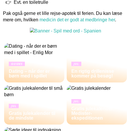
Evt. en toiletrulle
Pak også gerne et lille rejse-apotek til ferien. Du kan læse
mere om, hvilken
medicin det er godt at medbringe her
.
GUIDES
JUL
Dating – når der er
En rigtig drillenisse
børn med i spillet
kommer på besøg!
JUL
JUL
Gratis julekalender:
Gratis julekalender til
Medister-
de mindste
ekspeditionen