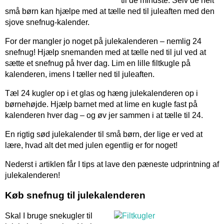
til de mindste. Selv de helt
små børn kan hjælpe med at tælle ned til juleaften med den
sjove snefnug-kalender.
For der mangler jo noget på julekalenderen – nemlig 24
snefnug! Hjælp snemanden med at tælle ned til jul ved at
sætte et snefnug på hver dag. Lim en lille filtkugle på
kalenderen, imens I tæller ned til juleaften.
Tæl 24 kugler op i et glas og hæng julekalenderen op i
børnehøjde. Hjælp barnet med at lime en kugle fast på
kalenderen hver dag – og øv jer sammen i at tælle til 24.
En rigtig sød julekalender til små børn, der lige er ved at
lære, hvad alt det med julen egentlig er for noget!
Nederst i artiklen får I tips at lave den pæneste udprintning af
julekalenderen!
Køb snefnug til julekalenderen
Skal I bruge snekugler til