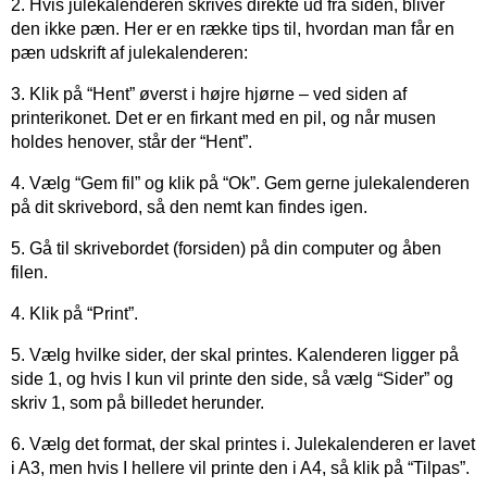
2. Hvis julekalenderen skrives direkte ud fra siden, bliver
den ikke pæn. Her er en række tips til, hvordan man får en
pæn udskrift af julekalenderen:
3. Klik på “Hent” øverst i højre hjørne – ved siden af
printerikonet. Det er en firkant med en pil, og når musen
holdes henover, står der “Hent”.
4. Vælg “Gem fil” og klik på “Ok”. Gem gerne julekalenderen
på dit skrivebord, så den nemt kan findes igen.
5. Gå til skrivebordet (forsiden) på din computer og åben
filen.
4. Klik på “Print”.
5. Vælg hvilke sider, der skal printes. Kalenderen ligger på
side 1, og hvis I kun vil printe den side, så vælg “Sider” og
skriv 1, som på billedet herunder.
6. Vælg det format, der skal printes i. Julekalenderen er lavet
i A3, men hvis I hellere vil printe den i A4, så klik på “Tilpas”.