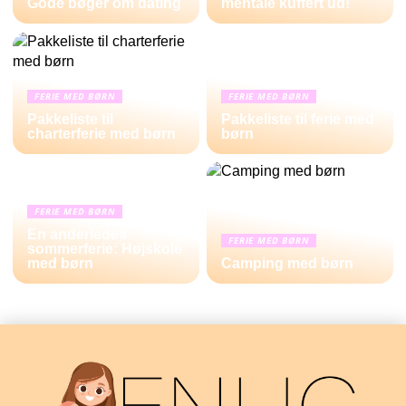
Gode bøger om dating
mentale kuffert ud!
FERIE MED BØRN
FERIE MED BØRN
Pakkeliste til
Pakkeliste til ferie med
charterferie med børn
børn
FERIE MED BØRN
En anderledes
FERIE MED BØRN
sommerferie: Højskole
med børn
Camping med børn