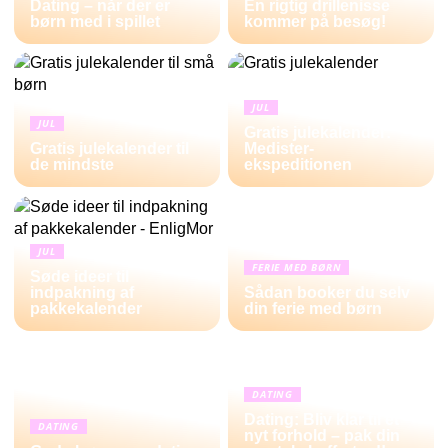
Dating – når der er
En rigtig drillenisse
børn med i spillet
kommer på besøg!
JUL
JUL
Gratis julekalender:
Gratis julekalender til
Medister-
de mindste
ekspeditionen
JUL
FERIE MED BØRN
Søde ideer til
indpakning af
Sådan booker du selv
pakkekalender
din ferie med børn
DATING
Dating: Bliv klar til et
DATING
nyt forhold – pak din