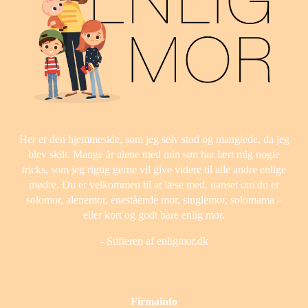
Her er den hjemmeside, som jeg selv stod og manglede, da jeg
blev skilt. Mange år alene med min søn har lært mig nogle
tricks, som jeg rigtig gerne vil give videre til alle andre enlige
mødre. Du er velkommen til at læse med, uanset om du er
solomor, alenemor, enestående mor, singlemor, solomama –
eller kort og godt bare enlig mor.
- Stifteren af enligmor.dk
Firmainfo