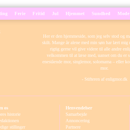
ting
Ferie
Fritid
Jul
Hjemmet
Sundhed
Mode
Her er den hjemmeside, som jeg selv stod og m
skilt. Mange år alene med min søn har lært mig 
rigtig gerne vil give videre til alle andre en
velkommen til at læse med, uanset om du er 
enestående mor, singlemor, solomama – eller kor
mor.
- Stifteren af enligmor.dk
m os
Henvendelser
res historie
Samarbejde
daktionen
Annoncering
dige stillinger
Partnere