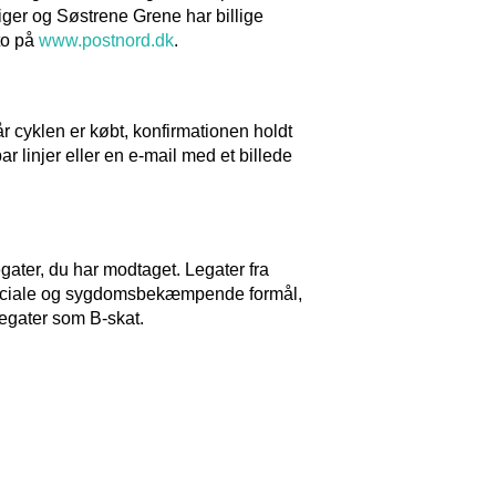
Tiger og Søstrene Grene har billige
rto på
www.postnord.dk
.
når cyklen er købt, konfirmationen holdt
 linjer eller en e-mail med et billede
legater, du har modtaget. Legater fra
l sociale og sygdomsbekæmpende formål,
 legater som B-skat.