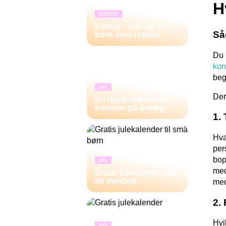
H
GUIDES
Dating – når der er
Så
børn med i spillet
Du 
kon
beg
JUL
Der
En rigtig drillenisse
kommer på besøg!
1.
Hva
per
bop
JUL
med
Gratis julekalender til
de mindste
me
2.
Hvi
JUL