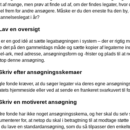
t af mange, men prøv at finde ud af, om der findes legater, hvor d
del frem for andre ansøgere. Måske er du den eneste fra den by, du
annelseslegat i år?
 Lav en oversigt
 er en god idé at sætte legatsøgningen i system – der er rigtig 
e det på den gammeldags måde og sætte kopier af legaterne ind i 
el-ark, med adresse, ansøgningsform og -frister og plads til at
etop denne ansøgning.
 Skriv efter ansøgningsskemaer
le fonde kræver, at du søger legater via deres egne ansøgnin
atets hjemmeside eller ved at sende en frankeret svarkuvert til f
 Skriv en motiveret ansøgning
re fonde har ikke noget ansøgningsskema, og her skal du selv 
umenterer for, at netop du skal i betragtning til at modtage støt
 du lave en standardansøgning, som du så tilpasser den enkelte