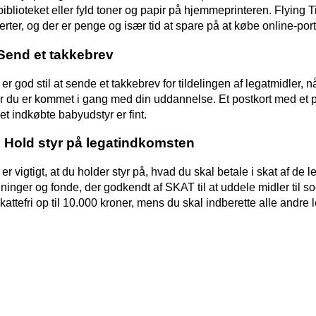
biblioteket eller fyld toner og papir på hjemmeprinteren. Flying 
erter, og der er penge og især tid at spare på at købe online-po
 Send et takkebrev
 er god stil at sende et takkebrev for tildelingen af legatmidler, 
er du er kommet i gang med din uddannelse. Et postkort med et par
det indkøbte babyudstyr er fint.
. Hold styr på legatindkomsten
 er vigtigt, at du holder styr på, hvad du skal betale i skat af de 
eninger og fonde, der godkendt af SKAT til at uddele midler ti
skattefri op til 10.000 kroner, mens du skal indberette alle andre