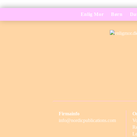
Enlig Mor
Børn
Da
Firmainfo
O
info@nordicpublications.com
Vo
Re
Le