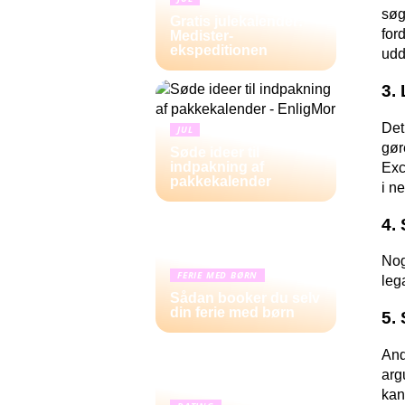
søg
Gratis julekalender:
for
Medister-
ekspeditionen
udd
3.
Det
JUL
gør
Søde ideer til
indpakning af
Exc
pakkekalender
i n
4.
Nog
FERIE MED BØRN
leg
Sådan booker du selv
din ferie med børn
5.
And
arg
kan