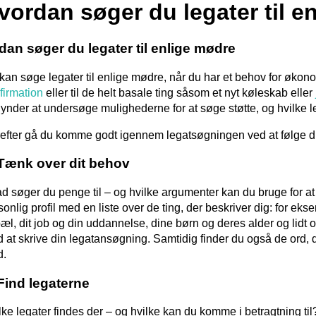
vordan søger du legater til e
dan søger du legater til enlige mødre
kan søge legater til enlige mødre, når du har et behov for økono
firmation
eller til de helt basale ting såsom et nyt køleskab eller
ynder at undersøge mulighederne for at søge støtte, og hvilke leg
efter gå du komme godt igennem legatsøgningen ved at følge dis
 Tænk over dit behov
d søger du penge til – og hvilke argumenter kan du bruge for at
sonlig profil med en liste over de ting, der beskriver dig: for e
æl, dit job og din uddannelse, dine børn og deres alder og lidt
 at skrive din legatansøgning. Samtidig finder du også de ord, du
d.
 Find legaterne
lke legater findes der – og hvilke kan du komme i betragtning ti