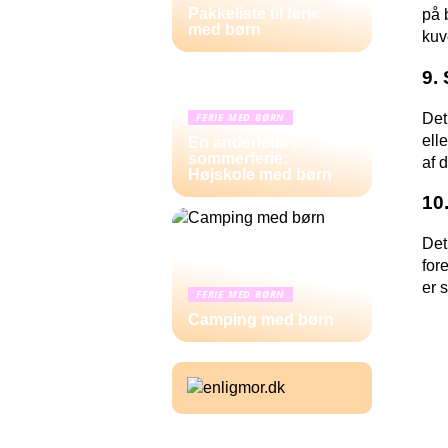
Pakkeliste til ferie
på 
med børn
kuv
9.
Det
FERIE MED BØRN
ell
En anderledes
sommerferie:
af 
Højskole med børn
10
Det
for
er 
FERIE MED BØRN
Camping med børn