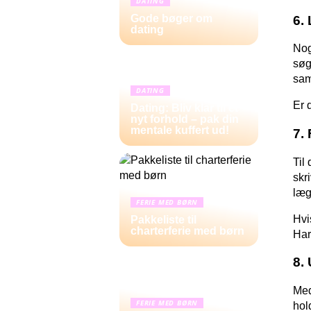
DATING
Gode bøger om
6.
dating
Nog
søg
sam
DATING
Er 
Dating: Bliv klar til et
nyt forhold – pak din
mentale kuffert ud!
7. 
Til
skr
læg
FERIE MED BØRN
Hvi
Pakkeliste til
charterferie med børn
Har
8.
Med
FERIE MED BØRN
hol