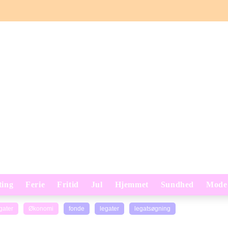
ting
Ferie
Fritid
Jul
Hjemmet
Sundhed
Mode
gater
Økonomi
fonde
legater
legatsøgning