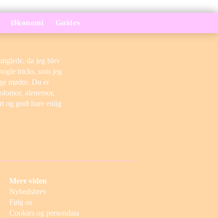
Økonomi
Guides
anglede, da jeg blev
nogle tricks, som jeg
lige mødre. Du er
solomor, alenemor,
t og godt bare enlig
Mere viden
Nyhedsbrev
Følg os
Cookies og persondata