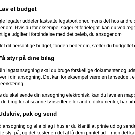
 Lav et budget
le legater uddeler fastsatte legatportioner, mens det hos andre s
er om. Hvis du for eksempel søger et ferielegat, kan du vedlæg
tlige udgifter i forbindelse med det beløb, du ansøger om.
det dit personlige budget, fonden beder om, sætter du budgettet 
Få styr på dine bilag
 din legatansøgning skal du bruge forskellige dokumenter og udsk
iver i din ansøgning. Det kan for eksempel være en lønseddel, en
eerklæring.
s du skal sende din ansøgning elektronisk, kan du lave en mappe
 du brug for at scanne lønsedler eller andre dokumenter, har bib
 Udskriv, pak og send
 ansøgning og alle bilag i hus er du klar til at printe ud og se
de styr på, og det koster en del at få dem printet ud – men det ka