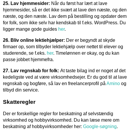
25. Lav hjemmesider:
Når du først har lært at lave
hjemmesider, så er det ikke svært at lave den næste, og den
næste, og den næste. Lav dem på bestilling og opdater dem
for folk, som ikke selv har kendskab til f.eks. WordPress. Du
ligger mange gode guides
her
.
26. Bliv online lektiehjælper:
Der er begyndt at skyde
firmaer op, som tilbyder lektiehjælp over nettet til elever og
studerende, se f.eks.
her
. Timelønnen er okay, og du kan
passe jobbet hjemmefra.
27. Lav regnskab for folk:
At taste bilag ind er noget af det
kedeligste ved at være virksomhedsejer. Er du god til at lave
regnskab og bogføre, så lav en freelancerprofil på
Amino
og
tilbyd din service.
Skatteregler
Der er forskellige regler for beskatning af selvstændig
virksomhed og hobbyvirksomhed. Du kan læse mere om
beskatning af hobbyvirksomheder her:
Google-søgning
.