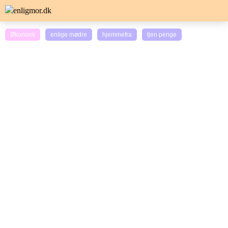
Økonomi
enlige mødre
hjemmefra
tjen penge