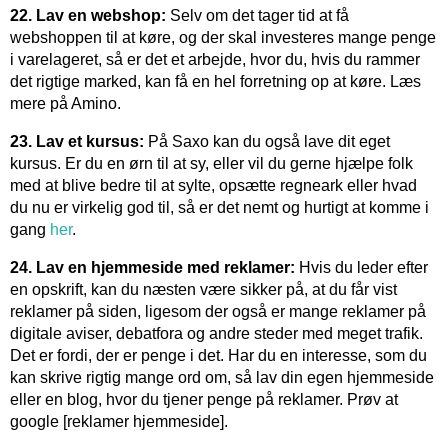
22. Lav en webshop:
Selv om det tager tid at få
webshoppen til at køre, og der skal investeres mange penge
i varelageret, så er det et arbejde, hvor du, hvis du rammer
det rigtige marked, kan få en hel forretning op at køre. Læs
mere på Amino.
23. Lav et kursus:
På Saxo kan du også lave dit eget
kursus. Er du en ørn til at sy, eller vil du gerne hjælpe folk
med at blive bedre til at sylte, opsætte regneark eller hvad
du nu er virkelig god til, så er det nemt og hurtigt at komme i
gang
her
.
24. Lav en hjemmeside med reklamer:
Hvis du leder efter
en opskrift, kan du næsten være sikker på, at du får vist
reklamer på siden, ligesom der også er mange reklamer på
digitale aviser, debatfora og andre steder med meget trafik.
Det er fordi, der er penge i det. Har du en interesse, som du
kan skrive rigtig mange ord om, så lav din egen hjemmeside
eller en blog, hvor du tjener penge på reklamer. Prøv at
google [reklamer hjemmeside].