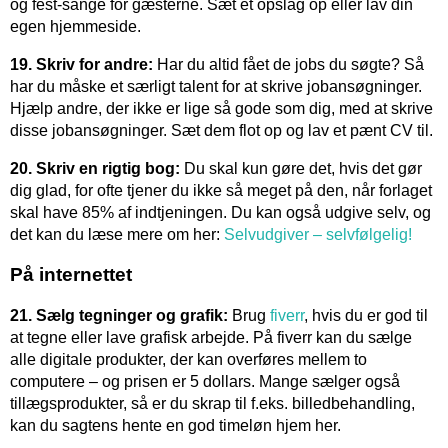
og fest-sange for gæsterne. Sæt et opslag op eller lav din
egen hjemmeside.
19. Skriv for andre:
Har du altid fået de jobs du søgte? Så
har du måske et særligt talent for at skrive jobansøgninger.
Hjælp andre, der ikke er lige så gode som dig, med at skrive
disse jobansøgninger. Sæt dem flot op og lav et pænt CV til.
20. Skriv en rigtig bog:
Du skal kun gøre det, hvis det gør
dig glad, for ofte tjener du ikke så meget på den, når forlaget
skal have 85% af indtjeningen. Du kan også udgive selv, og
det kan du læse mere om her:
Selvudgiver – selvfølgelig!
På internettet
21. Sælg tegninger og grafik:
Brug
fiverr
, hvis du er god til
at tegne eller lave grafisk arbejde. På fiverr kan du sælge
alle digitale produkter, der kan overføres mellem to
computere – og prisen er 5 dollars. Mange sælger også
tillægsprodukter, så er du skrap til f.eks. billedbehandling,
kan du sagtens hente en god timeløn hjem her.