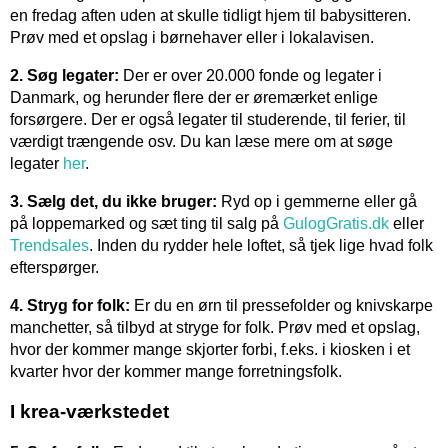
en fredag aften uden at skulle tidligt hjem til babysitteren.
Prøv med et opslag i børnehaver eller i lokalavisen.
2. Søg legater:
Der er over 20.000 fonde og legater i
Danmark, og herunder flere der er øremærket enlige
forsørgere. Der er også legater til studerende, til ferier, til
værdigt trængende osv. Du kan læse mere om at søge
legater
her
.
3. Sælg det, du ikke bruger:
Ryd op i gemmerne eller gå
på loppemarked og sæt ting til salg på
GulogGratis.dk
eller
Trendsales
. Inden du rydder hele loftet, så tjek lige hvad folk
efterspørger.
4. Stryg for folk:
Er du en ørn til pressefolder og knivskarpe
manchetter, så tilbyd at stryge for folk. Prøv med et opslag,
hvor der kommer mange skjorter forbi, f.eks. i kiosken i et
kvarter hvor der kommer mange forretningsfolk.
I krea-værkstedet