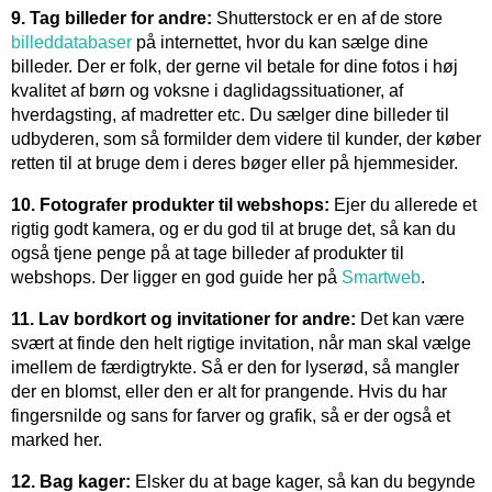
9. Tag billeder for andre:
Shutterstock er en af de store
billeddatabaser
på internettet, hvor du kan sælge dine
billeder. Der er folk, der gerne vil betale for dine fotos i høj
kvalitet af børn og voksne i daglidagssituationer, af
hverdagsting, af madretter etc. Du sælger dine billeder til
udbyderen, som så formilder dem videre til kunder, der køber
retten til at bruge dem i deres bøger eller på hjemmesider.
10. Fotografer produkter til webshops:
Ejer du allerede et
rigtig godt kamera, og er du god til at bruge det, så kan du
også tjene penge på at tage billeder af produkter til
webshops. Der ligger en god guide her på
Smartweb
.
11. Lav bordkort og invitationer for andre:
Det kan være
svært at finde den helt rigtige invitation, når man skal vælge
imellem de færdigtrykte. Så er den for lyserød, så mangler
der en blomst, eller den er alt for prangende. Hvis du har
fingersnilde og sans for farver og grafik, så er der også et
marked her.
12. Bag kager:
Elsker du at bage kager, så kan du begynde