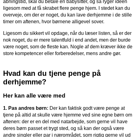
åbningstid, skal du betale en babysitter, og så ryger ideen
ligesom med at få skrabet flere penge hjem. I stedet kan du
overveje, om der er noget, du kan lave derhjemme i de stille
timer om aftenen, hvor børnene alligevel sover.
Ligesom du sikkert vil opdage, når du læser listen, så er der
nok noget, du er mere talentfuld i end andet, men der burde
være noget, som de fleste kan. Nogle af dem kræver ikke de
store kompetencer eller forberedelser, mens andre gør.
Hvad kan du tjene penge på
derhjemme?
Her kan alle være med
1. Pas andres børn:
Der kan faktisk godt være penge at
tjene på altid at skulle være hjemme ved sine egne børn om
aftenen: der er en del med natarbejde, som gerne vil have
deres børn passet et trygt sted, og så kan der også være
andre singler eller par i nærområdet, som rigtig gerne vil ud