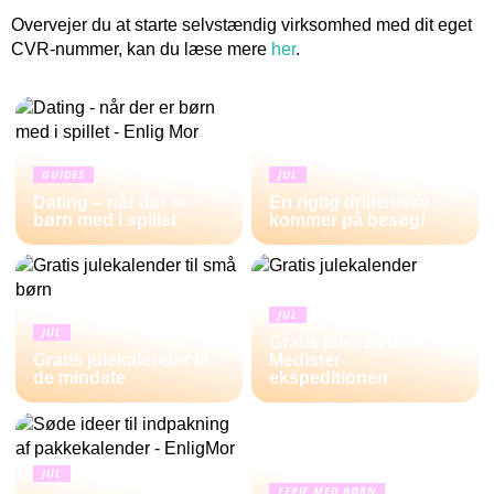
Overvejer du at starte selvstændig virksomhed med dit eget
CVR-nummer, kan du læse mere
her
.
GUIDES
JUL
Dating – når der er
En rigtig drillenisse
børn med i spillet
kommer på besøg!
JUL
JUL
Gratis julekalender:
Gratis julekalender til
Medister-
de mindste
ekspeditionen
JUL
FERIE MED BØRN