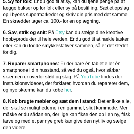
5. Sy for folk:
Er du god til at sy, kan du tjene penge på at
lægge bukser op for folk eller sy på bestilling. Sæt et opslag
op i byens supermarkeder og skriv din pris med det samme.
En skrædder tager ca. 100,- for en oplægning.
6. Sav, strik og snit:
På
Etsy
kan du sælge dine kreative
hobbyprodukter til hele verden. Er du god til at hækle tasker,
eller kan du lodde smykkestativer sammen, så er det stedet
for dig.
7. Reparer smartphones:
Er der bare én tablet eller én
smartphone i din husstand, så ved du også, hvor sårbar
skærmen er overfor stød og slag. På
YouTube
findes der
instruktionsvideoer, der forklarer, hvordan du reparerer dem,
og nye skærme kan du købe
her
.
8. Køb brugte møbler og sæt dem i stand:
Det er ikke alle,
der skal se mulighederne i en gammel, slidt kommode. Men
måske er du sådan en, der lige kan fikse den op i en ny, frisk
farve og med et par nye greb kan give den nyt liv og sælge
den videre.