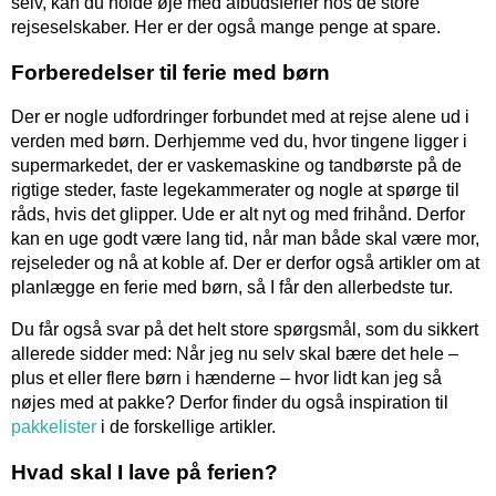
selv, kan du holde øje med afbudsferier hos de store
rejseselskaber. Her er der også mange penge at spare.
Forberedelser til ferie med børn
Der er nogle udfordringer forbundet med at rejse alene ud i
verden med børn. Derhjemme ved du, hvor tingene ligger i
supermarkedet, der er vaskemaskine og tandbørste på de
rigtige steder, faste legekammerater og nogle at spørge til
råds, hvis det glipper. Ude er alt nyt og med frihånd. Derfor
kan en uge godt være lang tid, når man både skal være mor,
rejseleder og nå at koble af. Der er derfor også artikler om at
planlægge en ferie med børn, så I får den allerbedste tur.
Du får også svar på det helt store spørgsmål, som du sikkert
allerede sidder med: Når jeg nu selv skal bære det hele –
plus et eller flere børn i hænderne – hvor lidt kan jeg så
nøjes med at pakke? Derfor finder du også inspiration til
pakkelister
i de forskellige artikler.
Hvad skal I lave på ferien?