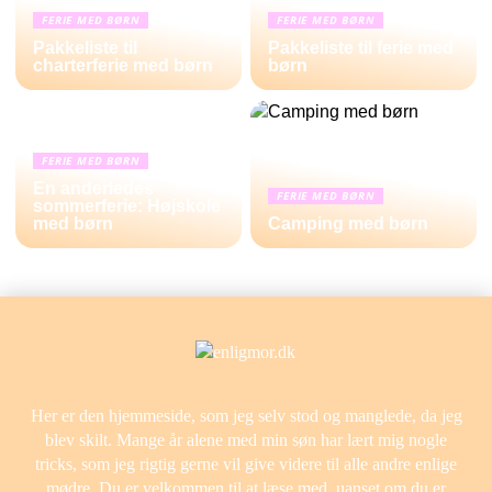
FERIE MED BØRN
FERIE MED BØRN
Pakkeliste til
Pakkeliste til ferie med
charterferie med børn
børn
FERIE MED BØRN
En anderledes
FERIE MED BØRN
sommerferie: Højskole
med børn
Camping med børn
Her er den hjemmeside, som jeg selv stod og manglede, da jeg
blev skilt. Mange år alene med min søn har lært mig nogle
tricks, som jeg rigtig gerne vil give videre til alle andre enlige
mødre. Du er velkommen til at læse med, uanset om du er