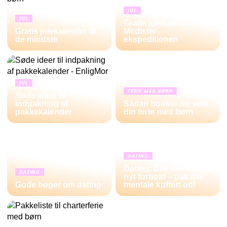
JUL
JUL
Gratis julekalender:
Gratis julekalender til
Medister-
de mindste
ekspeditionen
JUL
FERIE MED BØRN
Søde ideer til
indpakning af
Sådan booker du selv
pakkekalender
din ferie med børn
DATING
Dating: Bliv klar til et
DATING
nyt forhold – pak din
Gode bøger om dating
mentale kuffert ud!